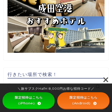
行きたい場所で検索！
＼旅サブスクHafH 8,000円お得な招待コード／
限定招待はこちら
限定招待はこちら
（iPhone）
（Android）
エリア別 旅行記
HOME
HafH
宿泊レビュー
HafH 招待コード