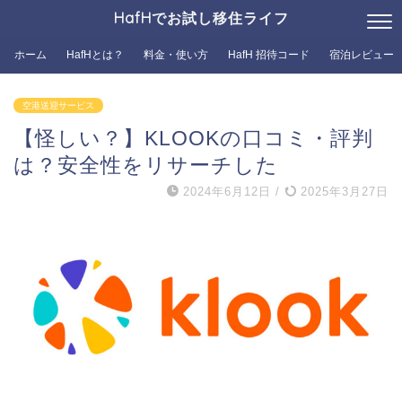
HafHでお試し移住ライフ
ホーム
HafHとは？
料金・使い方
HafH 招待コード
宿泊レビュー
空港送迎サービス
【怪しい？】KLOOKの口コミ・評判
は？安全性をリサーチした
2024年6月12日
/
2025年3月27日