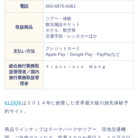
電話
050-6875-6361
ツアー・体験
観光施設チケット
取扱商品
ホテル・航空券
交通手段・レンタカーほか
クレジットカード
支払い方法
Apple Pay・Google Pay・PayPayなど
総合旅行業務取
Ｆｒａｎｃｉｓｃｏ Ｗａｎｇ
扱管理者／国内
旅行業務取扱管
理者
KLOOK
は２０１４年に創業した世界最大級の旅先体験予
約サイト。
商品ラインナップはテーマパークやツアー、現地交通機
関、ご当地グルメなど、世界４００か所以上、１０万点以