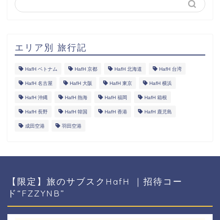
エリア別 旅行記
HafH ベトナム
HafH 京都
HafH 北海道
HafH 台湾
HafH 名古屋
HafH 大阪
HafH 東京
HafH 横浜
HafH 沖縄
HafH 熱海
HafH 福岡
HafH 箱根
HafH 長野
HafH 韓国
HafH 香港
HafH 鹿児島
成田空港
羽田空港
【限定】旅のサブスクHafH ｜招待コー
ド“FZZYNB”