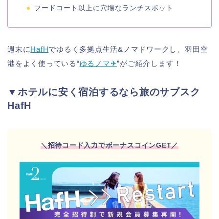
フードコート以上に穴場なランチスポット
週末に
HafH
でゆるく多拠点生活&ノマドワークし、羽田空
港をよく使っている“
ゆるノマ✈︎
”がご紹介します！
▼ホテルに安く宿泊するなら旅のサブスク
HafH
＼招待コード入力でボーナスコインGET
／