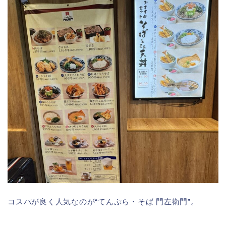
コスパが良く人気なのが“てんぷら・そば 門左衛門”。