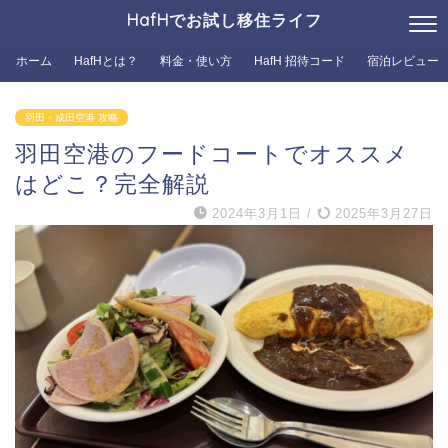
HafHでお試し移住ライフ
ホーム
HafHとは？
料金・使い方
HafH 招待コード
宿泊レビュー
羽田・成田空港 攻略
羽田空港のフードコートでオススメ
はどこ？完全解説
2024年3月1日
/
2025年3月27日