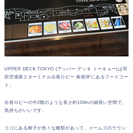
UPPER DECK TOKYO (アッパー デッキ トーキョー)は羽
田空港第２ターミナル出発ロビー 南側3Fにあるフードコー
ト。
出発ロビーの中2階のような長さ約100mの細長い空間で、
気持ちがいいです。
ココにある椅子が色々な種類があって、イームズのラウン