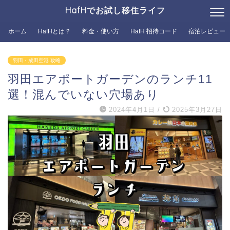
HafHでお試し移住ライフ
ホーム
HafHとは？
料金・使い方
HafH 招待コード
宿泊レビュー
羽田・成田空港 攻略
羽田エアポートガーデンのランチ11
選！混んでいない穴場あり
2024年4月1日
/
2025年3月27日