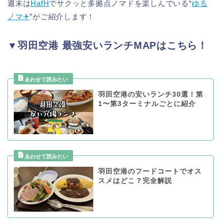
週末は
HafH
でサクッと多拠点ノマドを楽しんでいる“
ゆる
ノマ✈︎
”がご紹介します！
▼羽田空港 最強安いランチMAPはこちら！
羽田空港の安いランチ30選！第
1〜第3ターミナルごとに紹介
羽田空港のフードコートでオス
スメはどこ？完全解説