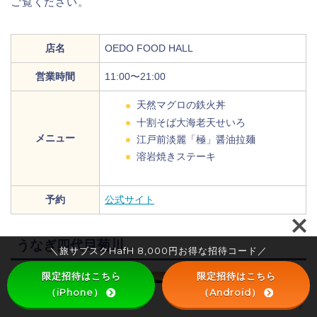
ご覧ください。
店名
OEDO FOOD HALL
営業時間
11:00〜21:00
天然マグロの鉄火丼
十割そば大海老天せいろ
メニュー
江戸前淡麗「極」醤油拉麺
溶岩焼きステーキ
予約
公式サイト
うなぎ四代目菊川
＼旅サブスクHafH 8,000円お得な招待コード／
限定招待はこちら
限定招待はこちら
（iPhone）
（Android）
HOME
HafH
宿泊レビュー
HafH 招待コード