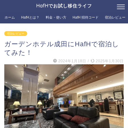
HafHでお試し移住ライフ
ホーム
HafHとは？
料金・使い方
HafH 招待コード
宿泊レビュー
宿泊レビュー
ガーデンホテル成田にHafHで宿泊し
てみた！
2024年1月18日
/
2025年1月30日