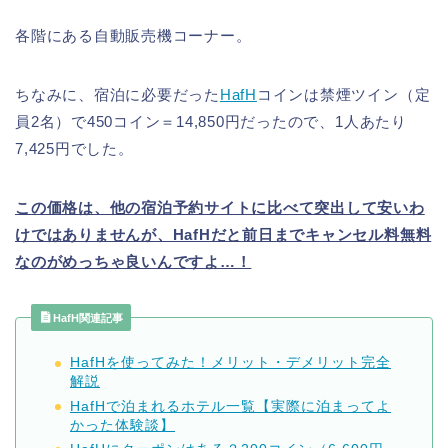
各階にある自動販売機コーナー。
ちなみに、宿泊に必要だった
HafH
コインは禁煙ツイン（定
員2名）で450コイン＝14,850円だったので、1人あたり
7,425円でした。
この価格は、他の宿泊予約サイトに比べて突出して安いわ
けではありませんが、HafHだと前日までキャンセル料無料
なのがめっちゃ良いんですよ…！
HafH関連記事
HafHを使ってみた！メリット・デメリット完全
解説
HafHで泊まれるホテル一覧【実際に泊まってよ
かった体験談】