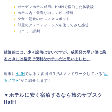
ガーデンホテル成田にHafHで宿泊した体験談
ホテル内・最寄りのコンビニ情報
夕食・朝食のオススメスポット
部屋のアメニティ・
ジムを使ってみた感想
口コミ・評判
結論的には、少々設備は古いですが、成田発の早い便に乗
るときには格安で便利なホテルだと思いました。
週末に
HafH
でゆるく多拠点生活&ノマドワークしている“
ゆ
るノマ✈︎
”がご紹介します！
▼ホテルに安く宿泊するなら旅のサブスク
HafH